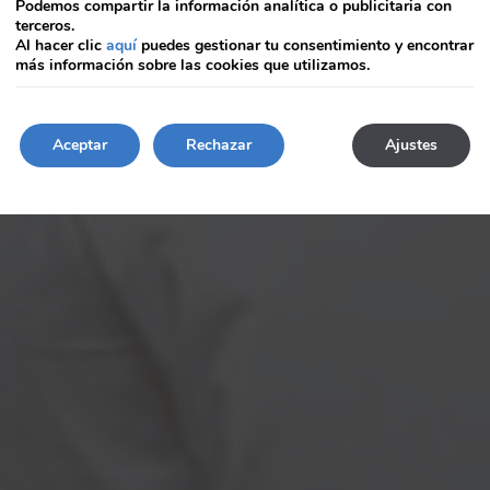
Podemos compartir la información analítica o publicitaria con
eyboard
keyboard
terceros.
hortcuts
shortcuts
Al hacer clic
aquí
puedes gestionar tu consentimiento y encontrar
or
for
más información sobre las cookies que utilizamos.
hanging
changing
ates.
dates.
Aceptar
Rechazar
Ajustes