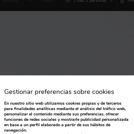
1 hab. 2 personas
ress
Press
he
the
own
down
rrow
arrow
ey
key
o
to
nteract
interact
ith
with
he
the
alendar
calendar
nd
and
elect
select
a
ate.
date.
Gestionar preferencias sobre cookies
ress
Press
he
the
uestion
question
En nuestro sitio web utilizamos cookies propias y de terceros
ark
mark
para finalidades analíticas mediante el análisis del tráfico web,
ey
key
personalizar el contenido mediante sus preferencias, ofrecer
o
to
funciones de redes sociales y mostrarle publicidad personalizada
et
get
en base a un perfil elaborado a partir de sus hábitos de
he
navegación.
the